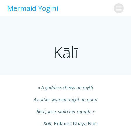
Aller
Mermaid Yogini
au
contenu
Kālī
« A goddess chews on myth
As other women might on paan
Red juices stain her mouth. »
–
Kālī
,
Rukmini Bhaya Nair.