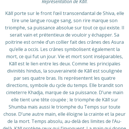
Représentation de Kālī
.
Kālī porte sur le front l’œil transcendantal de Shiva, elle
tire une langue rouge sang, son rire marque son
triomphe, sa puissance absolue sur tout ce qui existe. Il
serait vain et prétentieux de vouloir y échapper. Sa
poitrine est ornée d’un collier fait des crânes des Asura
qu’elle a occis. Les crânes symbolisent également la
mort, ce qui fut un jour. Vie et mort sont inséparables,
Kālī est le lien entre les deux. Comme les principales
divinités hindus, la souveraineté de Kālī est soulignée
par ses quatre bras. Ils représentent les quatre
directions, symbole du cycle du temps. Elle brandit son
cimeterre Khadja, marque de sa puissance. D’une main
elle tient une tête coupée ; le triomphe de Kālī sur
Shumba mais aussi le triomphe du Temps sur toute
chose. D’une autre main, elle éloigne la crainte et la peur
de la mort. Temps absolu, au-delà des limites de l’Au-
delà, Kālī protège ceux qui l’invoquent. La main qui donne